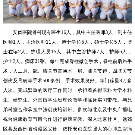
安贞医院骨科现有医生16人，其中主任医师3人，副主任
医师1人，主治医师11人。博士学位5人，硕士学位5人，博
士在读2人。护理人员15人，其中主管护师7人，护师6人，
护士2人。病床31张。每年完成脊柱微创手术，脊柱前后路手
术，人工肩、髋、膝关节置换术，肩、膝关节镜，四肢关节
创伤及骨病等手术500多例，手术效果良好。年门诊量8万多
人次。完成繁重的医疗工作同时，承担着首都医科大学本科
生、研究生、外国留学生班理论教学和临床实习带教。与兄
弟科室合作承担中法创伤培训班。多次与北京及中央广播电
视台健康教育节目合作进行健康宣教。深入北京社区、远郊
区县及西部省份藏区义诊。依托安贞医院强大的心肺血管病