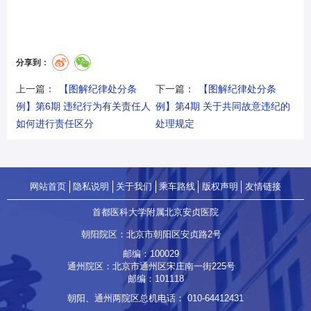
分享到：
上一篇：
【图解纪律处分条
下一篇：
【图解纪律处分条
例】第6期 违纪行为有关责任人
例】第4期 关于共同故意违纪的
如何进行责任区分
处理规定
网站首页
隐私说明
关于我们
乘车路线
版权声明
友情链接
首都医科大学附属北京安贞医院
朝阳院区：北京市朝阳区安贞路2号
邮编：100029
通州院区：北京市通州区宋庄南一街225号
邮编：101118
朝阳、通州两院区总机电话：
010-64412431