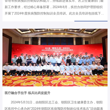
管理等疾病预防控制知识和能力，持续跟进落实市、区卫生健康部门最
新工作要求，经过精心筹备部署，2024年8月，疾控办协同护理部组织
开展了2024年度疾病预防控制知识全员培训。此次全员培训包括线下学
习班一级培训和各科室科内二级培训两部分。8月7日-8日，线下学习班
在门诊楼12层报告厅举办，各临床科室自检员、护理人员代表现场参
会，会议由院感办副主任，疾控办负责人朱晨曦主持。培训内容涵盖呼
吸道传染病、肠道传染病、自然疫源性疾病、计免相关传染病、食源性
疾病、职业卫生、死亡证明、法律法规等多个方面；不仅有来自院内呼
吸内科、儿科、感染科、院感办的多名科室大咖现场授课，还有来自北
京市疾病预防控制局、朝阳区疾病预防控制中心的多名专家莅临授课。8
月9-16日，各科室传染病自…
医疗融合手拉手 练兵比武促提升
2024年5月31日，由朝阳区总工会、朝阳区卫生健康委主办，朝阳
区疾控中心承办的“2024年朝阳区疾病预防控制岗位技术练兵”活动圆满