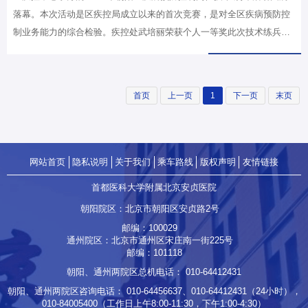
落幕。本次活动是区疾控局成立以来的首次竞赛，是对全区疾病预防控
制业务能力的综合检验。疾控处武培丽荣获个人一等奖此次技术练兵活
动初赛为个人赛，主要针对理论综合考察、专业知识掌握、技能案例实
操等方面严格进行考察，来自朝阳区疾控中心、辖区内二三级医疗卫生
机构及社区卫生服务中心等63家机构438名疾病预防控制岗位骨干人员
首页
上一页
1
下一页
末页
参加了初赛。我院疾控处工作人员武培丽代表医院参赛，在初赛中获
得“个人一等奖”。医院联合代表队荣获团体第二名经过选拔，医院联合
代表队、疾控中心代表队和6支社区卫生服务中心代表队进入到团体决
赛，其中医院联合代表队为医疗机构初赛成绩的前6名，分别是我院疾控
网站首页
隐私说明
关于我们
乘车路线
版权声明
友情链接
处武培丽和来自北京市第…
首都医科大学附属北京安贞医院
朝阳院区：北京市朝阳区安贞路2号
邮编：100029
通州院区：北京市通州区宋庄南一街225号
邮编：101118
朝阳、通州两院区总机电话：
010-64412431
朝阳、通州两院区咨询电话：
010-64456637
、
010-64412431
（24小时），
010-84005400
（工作日上午8:00-11:30，下午1:00-4:30）