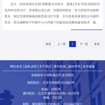
近日，60岁的谢先生因“间断腹泻10余年，腹痛1月余”到安贞医院消
化内科住院治疗。患者既往冠心病、结肠息肉病史，经入院相关化验检
查后，制定无痛胃肠镜的检查及治疗方案，并与患者及家属充分沟通同
意后，联合麻醉科于内镜中心行内镜下结肠息肉高频电凝切除术。肠镜
检查前，患者家属为了表示感谢，趁孙玥医生不备，硬塞了一个“红
包”在她的白大褂兜里。孙玥连忙拒绝：“不用不用，您对我们的信任就
是最大的感谢”。但是家属态度坚决，非要她收下才安心。由于还要赶往
首页
上一页
1
下一页
末页
内镜中心，怕耽误患者检查时间，孙玥只好暂时收下这个红包，随即便
将该“红包”交给护士长，及时替患者缴纳住院费用，并把发票交给患
者，家属得知自己送出的10000元“红包”变成了“住院费”，感动得无以言
表。
网站首页
隐私说明
关于我们
乘车路线
版权声明
友情链接
首都医科大学附属北京安贞医院
朝阳院区：北京市朝阳区安贞路2号
邮编：100029
通州院区：北京市通州区宋庄南一街225号
邮编：101118
朝阳、通州两院区总机电话：
010-64412431