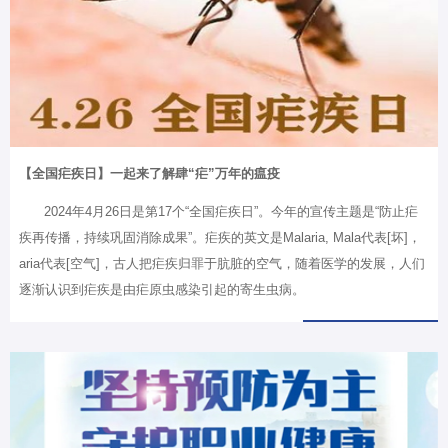
【全国疟疾日】一起来了解肆“疟”万年的瘟疫
2024年4月26日是第17个“全国疟疾日”。今年的宣传主题是“防止疟
疾再传播，持续巩固消除成果”。疟疾的英文是Malaria, Mala代表[坏]，
aria代表[空气]，古人把疟疾归罪于肮脏的空气，随着医学的发展，人们
逐渐认识到疟疾是由疟原虫感染引起的寄生虫病。