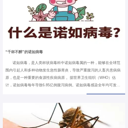
“千杯不醉”的诺如病毒
诺如病毒，是人类杯状病毒科中诺如病毒属的一种，能够在全球范
围内引起人和多种动物发生急性肠胃炎，导致严重腹泻的人畜共患病病
原，也是一种重要的食源性疾病病原 。据世界卫生组织（WHO）估
计，诺如病毒每年导致6.85亿例腹泻病例。诺如病毒感染全年均可发
生，多出现在冬春季节，全人群普遍易感，容易在学校、托幼机构等相
对封闭环境引起胃肠炎暴发。