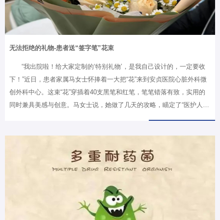
无法拒绝的礼物-患者送“签字笔”花束
“我出院啦！给大家定制的‘特别礼物’，是我自己设计的，一定要收
下！”近日，患者家属马女士怀捧着一大把“花”来到安贞医院心脏外科微
创外科中心。这束“花”穿插着40支黑笔和红笔，笔笔错落有致，实用的
同时兼具美感与创意。马女士说，她做了几天的攻略，瞄定了“医护人员
最常使用也最爱丢”的工作用笔，就是想为我院心脏外科微创外科中心的
医护团队送上一份“不能拒绝”的礼物。