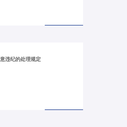
抖音
视频号
快手
故意违纪的处理规定
微博
小红书
返回顶部