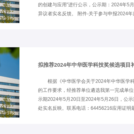
的创建与应用”进行公示，公示期：2024年5月
异议者实名反馈。 附件-关于参与申报2024
阳.docx 2025年5月21日
拟推荐2024年中华医学科技奖候选项目
根据《中华医学会关于2024年中华医学
的工作要求，经推荐单位遴选我第一完成单位
示期2024年5月20日至2024年5月26日