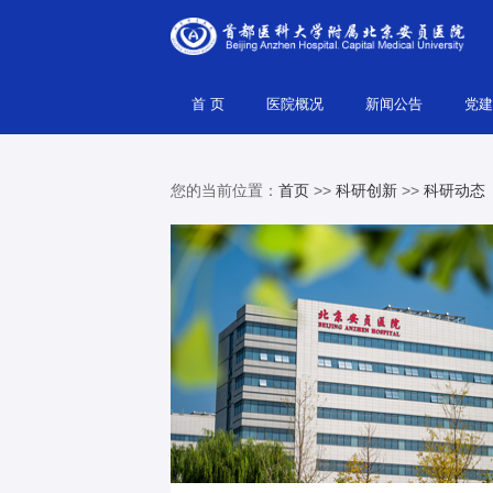
首 页
医院概况
新闻公告
党
您的当前位置：
首页
>>
科研创新
>>
科研动态