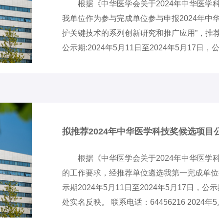
根据《中华医学会关于2024年中华医学
我单位作为参与完成单位参与申报2024年中
护关键技术的系列创新研究和推广应用”，推
公示期:2024年5月11日至2024年5月1
科技处实名反映。联系电话：64456216 2024年5月11日中华医学科技奖 公示文件
(1).pdf
拟推荐2024年中华医学科技奖候选项目
根据《中华医学会关于2024年中华医学
的工作要求，经推荐单位遴选我第一完成单位
示期2024年5月11日至2024年5月17日
处实名反映。 联系电话