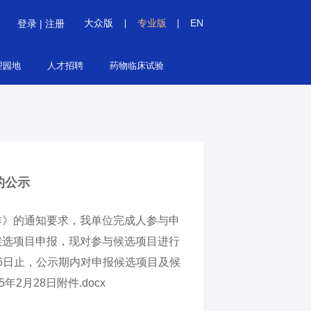
大众版
专业版
EN
登录
|
注册
理园地
人才招聘
药物临床试验
的公示
作》的通知要求，我单位完成人参与申
候选项目申报，现对参与候选项目进行
3月6日止，公示期内对申报候选项目及候
2月28日附件.docx