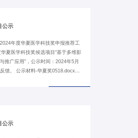
目公示
024年度华夏医学科技奖申报推荐工
度华夏医学科技奖候选项目“基于多维影
推广应用”，公示时间：2024年5月
馈。 公示材料-华夏奖0518.docx
目公示