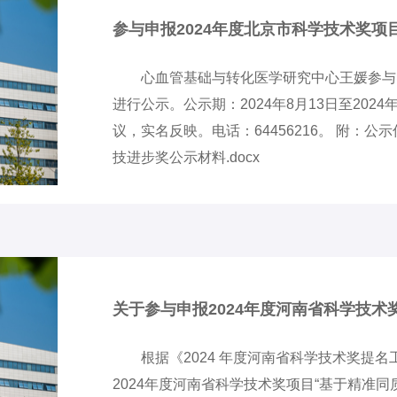
参与申报2024年度北京市科学技术奖项
心血管基础与转化医学研究中心王媛参与申
进行公示。公示期：2024年8月13日至202
议，实名反映。电话：64456216。 附：公示信息 科 技 处 2024年8月13
技进步奖公示材料.docx
关于参与申报2024年度河南省科学技术
根据《2024 年度河南省科学技术奖提
2024年度河南省科学技术奖项目“基于精准