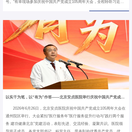
号。“有幸现场参加庆祝中国共产党成立105周年大会，全程聆听习近平
总书记重要讲话，内心备受鼓舞、倍感振奋，深感重任在肩。” 朱俊明
表示，今天获得的这份沉甸甸的荣誉，并不属于个人，而是属于首都全
体医务人员。作为一名基层党务工作者，自己将认真学习领会习近平总
书记的重要讲话精神，铸牢政治忠诚，永葆医者初心，进一步立足本
职，把对党的忠诚转化为以人民健康为中心、以优质医疗技术服务患者
的实际行动。朱俊明，1986年7月加入中国共产党，现任首都医科大学
附属北京安贞医院党委委员、心脏外科中心党总支书记、成人心脏外科
医学中心主任兼主动脉外科…
以实干为笔，以“有为”作答——北京安贞医院举行庆祝中国共产党成立105周年大会
2026年6月26日，北京安贞医院庆祝中国共产党成立105周年大会在
通州院区举行。大会紧扣“医疗服务年”医疗服务提升行动与“践行两个服
务 建功健康北京”党建活动，表彰先进、交流经验、凝聚共识。医院领
导班子成员、各党支部书记、科室主任，受表彰的优秀共产党员、优秀