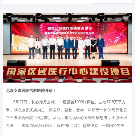
师代表、全体毕业生及家长代表齐聚一堂，共同见证这一庄严时刻。典
礼由北京安贞医院副院长陈立颖主持。礼序开篇，国歌奏响仪式华章典
礼在庄严的国歌声中拉开帷幕，全体师生、家长齐声高唱国歌，雄浑庄
重的旋律奏响属于 2026 届医学生的荣耀序章。领导致辞：寄语青春，
扬帆起航北京安贞医院党委副书记袁飞首先致辞。他表示，本届242名
毕业生圆满结束学业，依托安贞雄厚的学科实力与丰富的临床资源，完
成了从医学生到准医者的蜕变，都是安贞育人沃土的见证者、亲历者、
受益者。临别之际，他寄语…
北京安贞医院吉林医院开诊！
6月27日，长春净月之畔。一座设置1000张床位、占地17.8万平方
米，以心血管疾病为主，集医疗、急救、教学、科研于一体的现代化公
立三级综合医院正式启航。从此，东北地区心血管疾病患者，不必千里
奔波——国家顶级诊疗团队，就在“家门口”。盛夏伊始，一颗“心”的里程
碑在长春落成。6月27日，首都医科大学附属北京安贞医院吉林医院