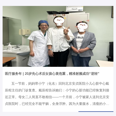
越性发展，如今已踏入了两院区一体化协同发展的新时代，这些成绩的
取得，离不开一代代安贞护理人的默默耕耘。今年是“十五五”的开局之
年，也是医院的快速发展之年，围绕“打造心血管及共患病救治的最后一
站”这一目标，他对护理团队提出四点希望：一是守住初心，像南丁格尔
一样关爱病人；二是打牢基础，提升基础护理质量；三是创新赋能，助
力医院快速发展；四是传递温暖，提升患者就医体验。礼赞耕耘 见证荣
光副院长…
医疗服务年 | 20岁先心术后女孩心衰危重，精准射频成功“逆转”
五一节前，妈妈带小宁（化名）回到北京安贞医院小儿心脏中心戴
辰程主任的门诊复查。戴辰程告诉她们：小宁的心脏功能已经恢复到接
近正常。母女二人简直不敢相信——一个月前，小宁被家人送到北京安
贞医院时，已经完全不能平躺，全身浮肿。因为大量腹水，清瘦的小宁
的肚子看上去像怀孕五六个月的样子，两条腿也一按一个坑。20岁的小