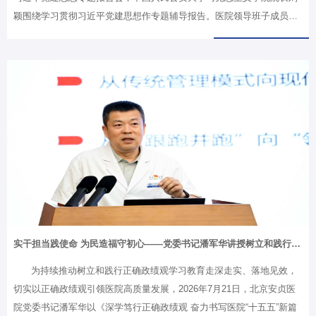
颖围绕学习贯彻习近平党建思想作专题辅导报告。医院领导班子成员、
各党（总）支部书记、副书记、支部委员、党务干部以及入党积极分
子，共计200余人参加会议。医院党委副书记袁飞主持大会。刘颖教授
围绕“充分认识习近平党建思想的生成逻辑”“全面把握习近平党建思想的
丰富内涵”“深刻领会习近平党建思想的重大意义”三个方面，阐释了习近
平党建思想的理论渊源、实践基础和时代价值，从理论逻辑、历史逻
辑、现实逻辑三个维度深刻揭示了这一思想产生的必然性，从“十四个坚
持”的内在体系出发，梳理了新时代党的建设的根本原则、战略方针、宗
旨立场、科学布局…
实干担当践使命 为民造福守初心——党委书记潘军华讲授树立和践行正确政绩观学习教育专题党课
为持续推动树立和践行正确政绩观学习教育走深走实、落地见效，
切实以正确政绩观引领医院高质量发展，2026年7月21日，北京安贞医
院党委书记潘军华以《深学笃行正确政绩观 奋力书写医院“十五五”新篇