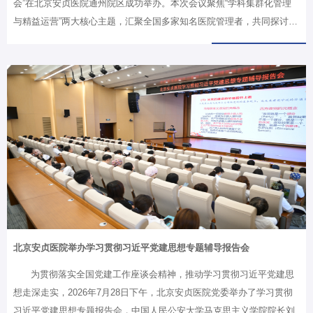
会”在北京安贞医院通州院区成功举办。本次会议聚焦“学科集群化管理
与精益运营”两大核心主题，汇聚全国多家知名医院管理者，共同探讨公
立医院高质量发展的新路径、新实践。上午会议由北京安贞医院副院长
陈立颖主持。中国医药卫生文化协会原会长郑宏在致辞中指出，学科集
群化不仅是技术层面的资源整合，更是文化层面的价值凝聚，精益运营
也不仅是成本管控的工具，更是“以人为本”管理理念的实践。他表示，
协会致力于搭建文化与专业深度融合的平台，希望通过前沿经验分享与
思想碰撞，共同探索具有中国特色的医院高质量发展路径。北京安贞医
院党委书记潘军华在致辞中表示，当前正值“十五五”规划开局阶段，公
立医院高质量发展…
北京安贞医院举办学习贯彻习近平党建思想专题辅导报告会
为贯彻落实全国党建工作座谈会精神，推动学习贯彻习近平党建思
想走深走实，2026年7月28日下午，北京安贞医院党委举办了学习贯彻
习近平党建思想专题报告会，中国人民公安大学马克思主义学院院长刘