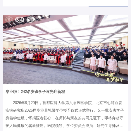
要讲话，内心备受鼓舞、倍感振奋，深感重任在肩。” 朱俊明表示，今
天获得的这份沉甸甸的荣誉，并不属于个人，而是属于首都全体医务人
员。作为一名基层党务工作者，自己将认真学习领会习近平总书记的重
要讲话精神，铸牢政治忠诚，永葆医者初心，进一步立足本职，把对党
的忠诚转化为以人民健康为中心、以优质医疗技术服务患者的实际行
动。朱俊明，1986年7月加入中国共产党，现任首都医科大学附属北京
安贞医院党委委员、心脏外科中心党总支书记、成人心脏外科医学中心
主任兼主动脉外科中心主任…
毕业啦！242名安贞学子逐光启新程
2026年6月29日，首都医科大学第六临床医学院、北京市心肺血管
疾病研究所2026届毕业典礼暨学位授予仪式正式举行。又一批安贞学子
身着学位服，怀揣医者初心，在师长与亲友的共同见证下，即将奔赴守
护人民健康的崭新征途。医院领导、学位委员会成员、研究生导师及教