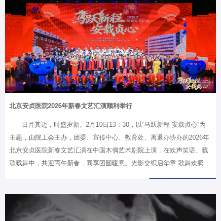
临床诊治工作，主要研究方向为急性A型主动脉夹层的围术期优化治疗
策略。作为项目负责人主持国家自然科学基金青年项目1项，作为项目骨
干参与科技部国家重点研发计划、北京市自然科学基金-大兴创新联合基
金资助项目、…
北京安贞医院2026年新春文艺汇演顺利举行
日月其迈，时盛岁新。2月10日13：30，以“马跃新程 安载贞心“为
主题，由院工会主办，团委、宣传中心、教育处、离退办协办的2026年
北京安贞医院新春文艺汇演在中国木偶艺术剧院上演，在欢声笑语、载
歌载舞中，共迎丙午新春，同享团圆暖意。光影交织启华章 歌舞欢腾迎
新春文艺汇演在暖意融融的开场氛围中正式启动。一段由医院原创的3D
动画视频率先登场，IP形象“安医生”和“贞宝”联袂亮相，通过动感画面与
智能语音带来的吴英恺院士原声，向全体观众送上新春祝福，将视角徐
徐切换到演出现场，拉开一段属于安贞人的团聚篇章。4位主持人携手