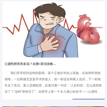
像查询】二、操作步骤（三步完成） 1.进入医疗影像查询页面2.添加/选
择就诊人● 如果页面提示没有就诊人，请点击【添加就诊人】，按提示
完成绑定● 已有就诊人，直接点击对应就诊人信息卡 3.查看影像● 进入
检查列表→选择检查项目→点击影像进行云胶片查看 三、温馨提醒 1.
云胶片和实体胶片信息完全一致，复查、会诊时直接手机出示即可。2.
保存时间：目前云胶片系统可查…
心源性猝死有多远？自测+防治攻略→
我们常常听到这样的新闻：某个正值壮年的上班族，在加班时突然
倒地；一位刚做完支架手术的老人，前一秒还在和家人说话，下一秒就
失去了意识。家人悲痛欲绝，反复问着一句话：“人好好的，怎么就突然
没了？”这种“突然没了”，在医学上有一个令人痛心的名字——心源性猝
死。今天，我们就来好好认识一下这个隐藏在我们身边的“死神”，以及
我们该如何预防它。可怕的真相：每分钟就有1-2个人因此倒下先看一组