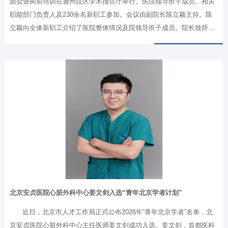
面会暨岗前培训在通州院区学术报告厅举行。医院领导班子成员、相关
职能部门负责人及230余名新职工参加。会议由副院长陈立颖主持。陈
立颖向全体新职工介绍了医院整体情况及院领导班子成员。院长致辞：
五点期望指明方向院长张宏家在致辞中代表医院全体干部职工对新职工
表示热烈欢迎。他从医院在42年砥砺前行中取得的学科建设成就出发，
全面展示了北京安贞医院作为国家心血管疾病临床医学研究中心和区域
医疗中心建设输出医院的综合实力。面向新征程，张宏家对新职工提出
五点期望：一是坚守医者初心，牢记“健康所系、性命相托”的誓言，始
终把患者需求放在首位，做有温度的医者；二是勤学深耕，医学知识迭
代更新快，要在夯实“三基”基础上紧跟学科前沿，以更优技术造福患
者；三是团结协作，…
北京安贞医院心脏外科中心姜文剑入选“青年北京学者计划”
近日，北京市人才工作局正式公布2026年“青年北京学者”名单，北
京安贞医院心脏外科中心主任医师姜文剑成功入选。姜文剑，首都医科