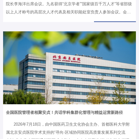
院长李海洋出席会议。九名获得“北京学者”“国家级百千万人才”等省部级
以上人才称号的高层次人才代表及相关职能处室负责人参加会议。会议
由袁飞主持。与会高层次人才立足临床、科研、教学一线实际，围绕优
化科研评价体系、青年人才培养、复合型人才锻造、亚专科建设、院所
融合、多学科协作等相关议题积极建言献策。谈及人才评价标准和培养
模式，大家提出，科研与人才评价应以实际贡献和临床成效为评价核
心，破除以“四唯”为主的单一评价标准，而青年人才培养则应摒弃粗放
式管理，完善系统化培育与规范化轮转，探索“临床+科研”双导师培养模
式，推动全院科教研深度融合、各学科均衡发展，为医院内涵式发展提
供清晰路径…
全国医院管理者相聚安贞！共话学科集群化管理与精益运营新路径
2026年7月18日，由中国医药卫生文化协会主办、首都医科大学附
属北京安贞医院学术支持的“寻向·区域协同医院高质量发展系列交流