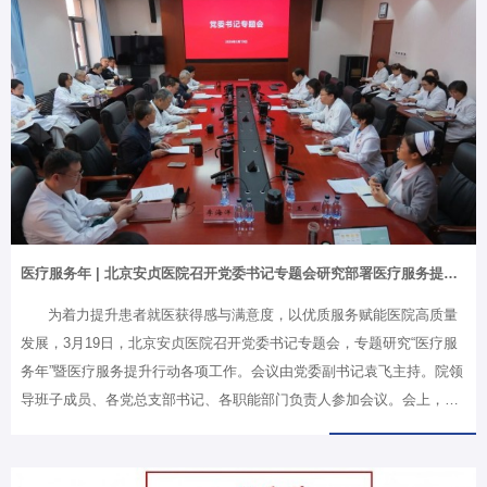
急处置尤为重要。总体来看，心源性猝死的抢救成功率仍较低，但如果
能在“黄金4分钟”内实施有效心肺复苏，生存率可显著提高。哪些人最危
险？冠心病是“头号元凶”从病因来看，心源性猝死最常见的基础疾病是
冠心病，尤其是急性心肌梗死。此外，心肌病（如肥厚型心肌病、扩张
型心肌病）、严重心律失常、先天性心脏病以及遗传性离子通道疾病
等，也都是重要原因。…
医疗服务年 | 北京安贞医院召开党委书记专题会研究部署医疗服务提升行动
为着力提升患者就医获得感与满意度，以优质服务赋能医院高质量
发展，3月19日，北京安贞医院召开党委书记专题会，专题研究“医疗服
务年”暨医疗服务提升行动各项工作。会议由党委副书记袁飞主持。院领
导班子成员、各党总支部书记、各职能部门负责人参加会议。会上，党
委办公室就《“医疗服务年”医疗服务提升工作方案》（草案）进行汇
报，明确指导思想、目标任务、重点举措及实施步骤。随后，相关职能
部门分别就“接诉即办”群众诉求分析、医疗护理质量改进、后勤服务保