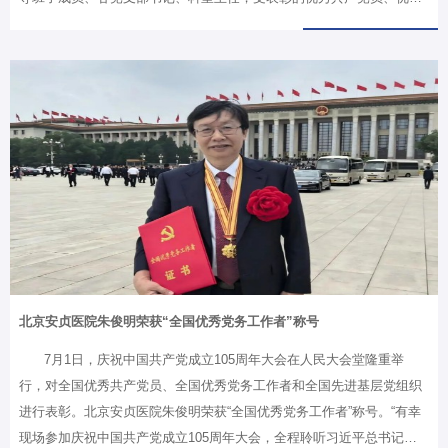
党务工作者、先进基层党组织，以及新党员、入党积极分子代表、部分
退休老领导老同志及党外人士代表等400余人参加。活动由党委副书记
袁飞主持。旗帜所指，心之所向上午10时，大会在庄严的《中华人民共
和国国歌》声中拉开帷幕。党委书记潘军华在讲话中指出，2026年是“十
五五”开局之年，北京率先基本实现社会主义现代化进入关键期。值此建
党105周年之际，全院正在深入开展树立和践行正确政绩观学习教育。
全院上下深耕“医疗服务年”专项行动，构建人文关怀与现代化深度交融
的医疗服务模…
北京安贞医院朱俊明荣获“全国优秀党务工作者”称号
7月1日，庆祝中国共产党成立105周年大会在人民大会堂隆重举
行，对全国优秀共产党员、全国优秀党务工作者和全国先进基层党组织
进行表彰。北京安贞医院朱俊明荣获“全国优秀党务工作者”称号。“有幸
现场参加庆祝中国共产党成立105周年大会，全程聆听习近平总书记重