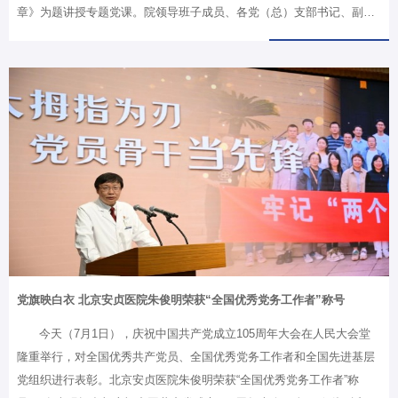
章》为题讲授专题党课。院领导班子成员、各党（总）支部书记、副书
记、科室主任、副主任、护士长等230余人现场参会学习。党课系统梳
理了关于正确政绩观的核心要求与实践导向，重点围绕“从实际出发、按
规律办事、科学决策、实干担当”等原则，强调创造经得起实践检验、真
正惠及群众、获得认可的业绩。授课中，潘军华以“八八战略”“千万工
程”典型正面实践案例，深刻阐明干事创业必须胸怀大局，坚持系统思
维，准确把握显绩与潜绩、当前与长远、整体与局部的关系；同时以反
面案例为警示，剖析错误政绩观的严重危害，教育引导全院干部始终保
持大公无私、公…
党旗映白衣 北京安贞医院朱俊明荣获“全国优秀党务工作者”称号
今天（7月1日），庆祝中国共产党成立105周年大会在人民大会堂
隆重举行，对全国优秀共产党员、全国优秀党务工作者和全国先进基层
党组织进行表彰。北京安贞医院朱俊明荣获“全国优秀党务工作者”称