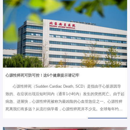
让人揪心的数据：在我国，每年有54.4万至76万人发生心源性猝死。这
是什么概念？平均每分钟，就有1-2个人因为心脏问题，突然离世。更可
怕的是，它在变得越来越常见。从2013年到2021年，不到十年的时间
里，我国心源性猝死的死亡率增长了一倍多！而一旦发生，抢救回来的
机会，不足1%。也就是说，当不幸发生时，绝大多数人，甚至连和家人
说最后一句话的机…
心源性猝死可防可控！这6个健康提示请记牢
心源性猝死（Sudden Cardiac Death, SCD）是指由于心脏原因导
致的、在症状出现后短时间内（通常1小时内）发生的突然死亡。由于起
病急、进展快，心源性猝死被称为最凶险的心血管急症之一。心源性猝
死离我们有多远？从流行病学看，心源性猝死并不少见。全球每年约有
数百万人死于心源性猝死，我国每年约有50万例左右，平均每天超过
1000人发生。这其中，相当一部分发生在医院之外，因此公众识别和应