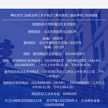
像打了结，吐字不清。这些症状虽然每次只持续几分，却如同一次次警
报，提示他的大脑供血可能出了问题。在北京安贞医院神经疾病中心，
全脑血管造影检查结果显示：老赵负责大脑主要功能区供血的一条“生命
网站首页
隐私说明
关于我们
乘车路线
版权声明
友情链接
主干道”——右侧大脑中…
首都医科大学附属北京安贞医院
朝阳院区：北京市朝阳区安贞路2号
邮编：100029
通州院区：北京市通州区宋庄南一街225号
邮编：101118
朝阳、通州两院区总机电话：
010-64412431
朝阳、通州两院区咨询电话：
010-64456637
、
010-64412431
（24小时），
010-84005400
（工作日上午8:00-11:30，下午1:00-4:30）
通州院区投诉及咨询电话：
010-81991101
（工作日上午8:00-11:30，下午
1:00-4:30）
朝阳院区投诉电话：
010-84005300
（24小时）、
010-84005400
（工作日上
午8:00-11:30，下午1:00-4:30）
两院区职工诉求专线：
64456200
京卫计网审[2024]第0113号
京ICP备11017250号-3
文保网安备案：
110402430098