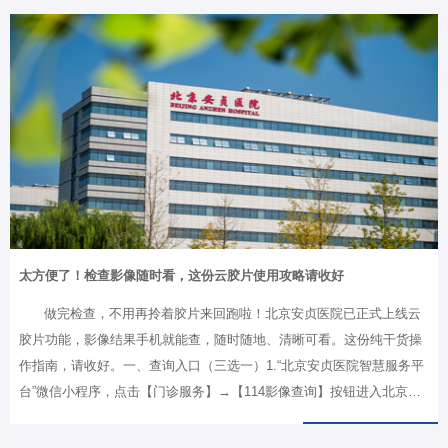
宁6年前曾因先天性三尖瓣下移畸形在外院接受了心脏矫治手术。此后，
她偶尔会感到心慌，休息几分钟就能缓解，一直没在意。直到两年前，
小宁开始觉得活动后容易累、喘不上气，近两个月更是急剧加重。心脏
彩超的结果让接诊医生倒吸一口凉气：左心室射血分数（LVEF）仅23%
（正常值应大于55%），重度二尖瓣反流、重度三尖瓣反流，全心衰
竭。心电图提示心率高150次/分。小宁一家曾辗转多家医院就诊，有的
医生建议考虑心脏移植，有的…
太方便了！检查影像随时看，这份云胶片使用攻略请收好
做完检查，不用再拎着胶片来回跑啦！北京安贞医院已正式上线云
胶片功能，影像结果手机就能查，随时随地、清晰可看。这份纯干货操
作指南，请收好。一、查询入口（三选一）1.“北京安贞医院智慧服务平
台”微信小程序，点击【门诊服务】→【114影像查询】按钮进入北京市
电子胶片系统（云胶片）查询页面2.“京通”微信小程序，点击【健康服
务】→【影像查询】3.“北京114”微信公众号，点击【预约挂号】→【影