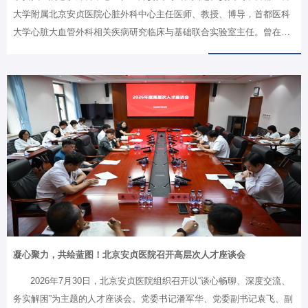
大学附属北京安贞医院心脏外科中心主任医师、教授、博导，首都医科
大学心脏大血管外科相关疾病研究临床与基础联合实验室主任。曾在澳
大利亚悉尼圣文森特医院心脏外科工作，擅长瓣膜修复、冠状动脉搭
桥、主动脉夹层等心脏大血管外科手术，每年主刀完成手术400余例。
长期从事主动脉夹层（AD）临床与基础研究，主持国自然“优青”、国家
重点研发计划青年科学家项目和战略性合作重点专项、北京市“杰青”、
高创“登峰”等项目17项。2021年回国后，以通讯作者在STTT、
Circulation、Eur Heart J等TOP期刊发表论文30余篇，其中10篇IF大于
10；获批发明专利7项，并实现临床转化应用。曾荣获澳大利亚政府奋
进奖、杰出青年中关村奖、…
凝心聚力，共绘蓝图！北京安贞医院召开高层次人才座谈会
2026年7月30日，北京安贞医院组织召开以“谈心畅聊、深度交流、
务实解困”为主题的人才座谈会。党委书记潘军华、党委副书记袁飞、副