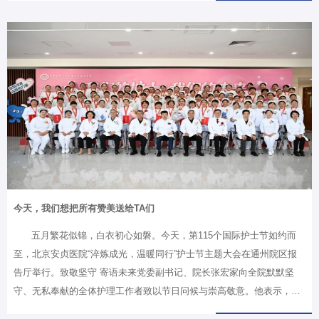
（以下简称“北京安贞医院吉林医院”）开诊仪式圆满举行。开新局，启
新程！这是惠及2300万吉林人民乃至整个东北地区心血管疾病患者的务
实之举，是回应群众“看病难”的民生答卷，更是国家推动优质医疗资源
均衡布局的生动实践！京吉握手，共同见证卫生健康盛事大会在气势恢
宏的医院宣传片《春城之心 疗愈方舟》中拉开序幕。北京安贞医院院长
张宏家，长春市政府副市长张春达、副秘书长卢春野，吉林省发展和改
革委员会总经济师戴…
今天，我们想把所有赞美送给TA们
五月繁花似锦，白衣初心如磐。今天，第115个国际护士节如约而
至，北京安贞医院“淬炼成光，温暖同行”护士节主题大会在通州院区报
告厅举行。致敬坚守 寄语未来党委副书记、院长张宏家向全院默默坚
守、无私奉献的全体护理工作者致以节日问候与崇高敬意。他表示，今
年是医院建院42周年，“十四五”以来，医院在临床救治能力上实现了跨