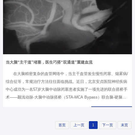
30位舞蹈演员带来开场歌舞《驰骋光年 春满安贞》，以蓬勃的朝气正式
揭开汇演帷幕。舞台上，机器人与演员同台共舞，精准的动作与流畅的
互动，瞬间点燃全场科技与艺术交织的新春氛围。随后，党委书记张宏
家，党委副书…
当大脑“主干道”堵塞，医生巧搭“双通道”重建血流
在大脑精密复杂的血管网络中，当主干血管发生慢性闭塞、烟雾病/
综合征等，常规治疗方法往往面临挑战。近日，北京安贞医院神经疾病
中心成功为一名57岁大脑中动脉闭塞患者实施了一项先进的联合搭桥手
术——颞浅动脉-大脑中动脉搭桥（STA-MCA Bypass）联合脑-硬脑膜-
颞浅动脉血管融合术（EDAS）。这项创新技术通过“搭桥+贴敷”的双重
血流重建策略，为缺血脑组织提供了更全面、更可靠的血流灌注。01常
规方法遇阻，团队提出创新方案57岁的老赵（化名）最近经历了几次惊
首页
上一页
1
下一页
末页
险时刻：吃饭时左手突然使不上力，筷子掉在地上；和家人说话时舌头