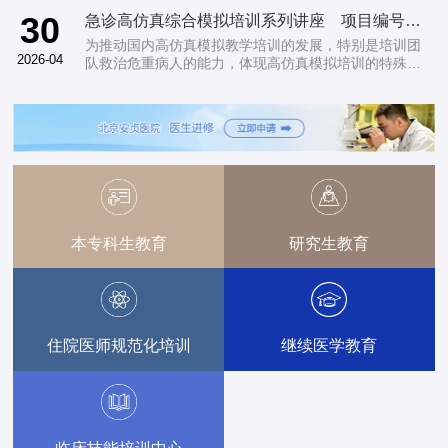
30
急诊高仿真综合模拟培训系列讲座 项目编号：2026-10-01-401（国…
为推动国内高仿真模拟教学培训的发展，特别是培训团
2026-04
队救治危重病人的能力，体现高仿真模拟培训的特殊
性；加强团队合作、急救意识、应急能力的培训；探讨
高仿真模拟培训的方法，以求使培训更接近临床实际，
特开设此培…
本专科生教育
研究生教育
住院医师规范化培训
继续医学教育