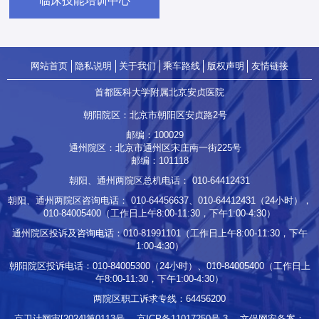
临床技能培训中心
网站首页
隐私说明
关于我们
乘车路线
版权声明
友情链接
首都医科大学附属北京安贞医院
朝阳院区：北京市朝阳区安贞路2号
邮编：100029
通州院区：北京市通州区宋庄南一街225号
邮编：101118
朝阳、通州两院区总机电话：
010-64412431
朝阳、通州两院区咨询电话：
010-64456637
、
010-64412431
（24小时），
010-84005400
（工作日上午8:00-11:30，下午1:00-4:30）
通州院区投诉及咨询电话：
010-81991101
（工作日上午8:00-11:30，下午
1:00-4:30）
朝阳院区投诉电话：
010-84005300
（24小时）、
010-84005400
（工作日上
午8:00-11:30，下午1:00-4:30）
两院区职工诉求专线：
64456200
京卫计网审[2024]第0113号
京ICP备11017250号-3
文保网安备案：