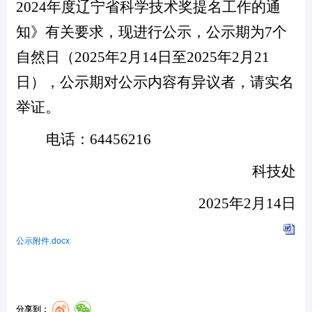
2024年度辽宁省科学技术奖提名工作的通
知
》有关要求，现进行公示，公示期为
7
个
自然日
（
20
25
年
2
月
14
日至
202
5
年
2
月
21
日），
公示期对公示内容有异议者，请实名
举证。
电话：
64456216
科技处
2025年2月14日
公示附件.docx
分享到：