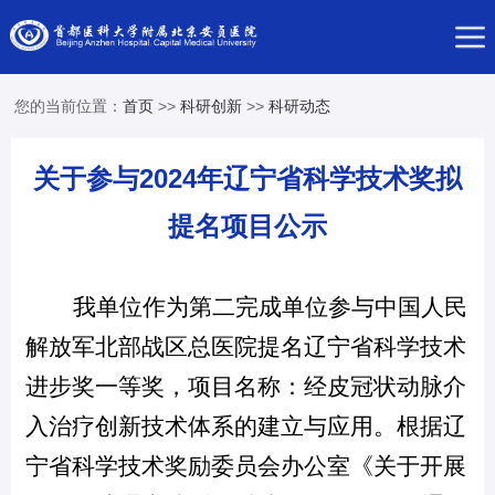
您的当前位置：
首页
>>
科研创新
>>
科研动态
关于参与2024年辽宁省科学技术奖拟
提名项目公示
我
单位作为第二
完成单位参与
中国人民
解放军北部战区总医院
提名
辽宁省
科学技术
进步
奖一
等奖
，
项目
名称：
经皮冠状动脉介
入治疗创新
技术
体系的建立与应用。
根据
辽
宁省科学技术
奖励
委员会
办公室《
关于开展