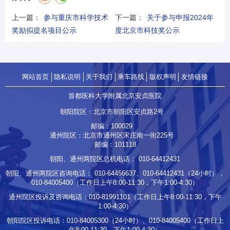
上一篇：
参与重庆市科学技术
下一篇：
关于参与申报2024年
奖励拟提名项目公示
度北京市科技奖公示
网站首页
隐私说明
关于我们
乘车路线
版权声明
友情链接
首都医科大学附属北京安贞医院
朝阳院区：北京市朝阳区安贞路2号
邮编：100029
通州院区：北京市通州区宋庄南一街225号
邮编：101118
朝阳、通州两院区总机电话：
010-64412431
朝阳、通州两院区咨询电话：
010-64456637
、
010-64412431
（24小时），
010-84005400
（工作日上午8:00-11:30，下午1:00-4:30）
通州院区投诉及咨询电话：
010-81991101
（工作日上午8:00-11:30，下午
1:00-4:30）
朝阳院区投诉电话：
010-84005300
（24小时）、
010-84005400
（工作日上
午8:00-11:30，下午1:00-4:30）