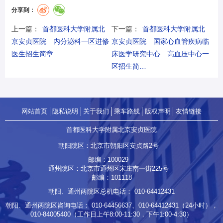
分享到：
上一篇：
首都医科大学附属北
下一篇：
首都医科大学附属北
京安贞医院 内分泌科一区进修
京安贞医院 国家心血管疾病临
医生招生简章
床医学研究中心 高血压中心一
区招生简…
网站首页
隐私说明
关于我们
乘车路线
版权声明
友情链接
首都医科大学附属北京安贞医院
朝阳院区：北京市朝阳区安贞路2号
邮编：100029
通州院区：北京市通州区宋庄南一街225号
邮编：101118
朝阳、通州两院区总机电话：
010-64412431
朝阳、通州两院区咨询电话：
010-64456637
、
010-64412431
（24小时），
010-84005400
（工作日上午8:00-11:30，下午1:00-4:30）