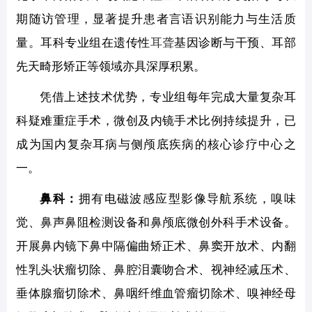
期随访管理，显著提升患者言语识别能力与生活质
量。耳科专业组在遗传性
耳聋
基因诊断与干预、耳部
先天畸形矫正等领域亦具深厚积累。
凭借上述技术优势，专业组每年完成大量复杂耳
科疑难重症手术，微创及内镜手术比例持续提升，已
成为国内复杂耳病与侧颅底疾病的核心诊疗中心之
一。
鼻科：
拥有电磁波感应型影像导航系统，嗅味
觉、鼻声鼻阻检测设备和鼻颅底微创外科手术设备。
开展鼻内镜下鼻中隔偏曲矫正术、鼻窦开放术、内翻
性乳头状瘤切除、鼻腔泪囊吻合术、视神经减压术、
垂体腺瘤切除术、鼻咽纤维血管瘤切除术、嗅神经母