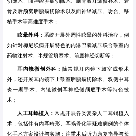
切除术、面神经肿瘤切除术、脑脊液耳漏修补术、岩
骨及后颅窝胆脂瘤切除术以及面神经减压、吻合、移
植手术等高难度手术；
眩晕外科：
系统开展外周性眩晕的外科治疗，例
如针对梅尼埃病开展特色的内淋巴囊减压联合鼓室内
药物注射术、半规管填塞术、前庭神经切断等；
耳内镜微创外科：
除常规耳内镜下鼓室成形术
外，还开展耳内镜下上鼓室胆脂瘤切除术、双侧中耳
炎一期手术、内镜微创耳神经侧颅底手术等特色技
术；
人工耳蜗植入：
常规开展各类复杂人工耳蜗植入
术，包括伴有内耳畸形、耳蜗骨化等疑难病例的个体
化手术方案设计与实施；注重术后听力康复指导与长