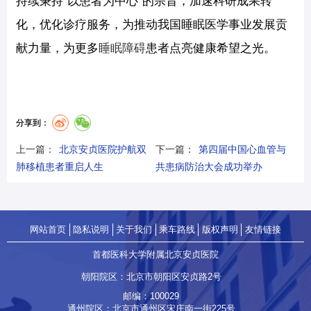
持续秉持“以患者为中心”的宗旨，加速科研成果转
化，优化诊疗服务，为推动我国睡眠医学事业发展贡
献力量，为更多
睡眠障碍
患者点亮健康希望之光。
分享到：
上一篇：
北京安贞医院护航双
下一篇：
第四届中国心血管与
肺移植患者重启人生
共患病防治大会成功举办
网站首页
隐私说明
关于我们
乘车路线
版权声明
友情链接
首都医科大学附属北京安贞医院
朝阳院区：北京市朝阳区安贞路2号
邮编：100029
通州院区：北京市通州区宋庄南一街225号