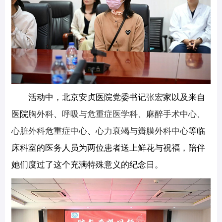
活动中，北京安贞医院党委书记
张宏
家以及来自
医院
胸外科
、
呼吸与危重症医学科
、
麻醉手术中心
、
心脏外科危重症中心
、
心力衰竭与瓣膜外科中心
等临
床科室的医务人员为两位患者送上鲜花与祝福，陪伴
她们度过了这个充满特殊意义的纪念日。