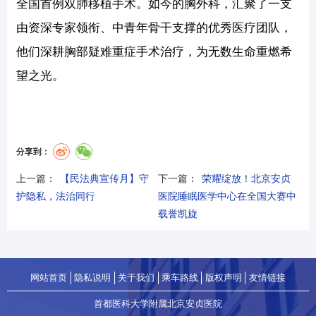
全国首例双肺移植手术。如今的胸外科，汇聚了一支
由资深专家领衔、中青年骨干支撑的优秀医疗团队，
他们深耕胸部疑难重症手术治疗，为无数生命重燃希
望之光。
分享到：
上一篇：
【民法典宣传月】守
下一篇：
荣耀绽放！北京安贞
护隐私，法治同行
医院睡眠医学中心在全国大赛中
载誉凯旋
网站首页
隐私说明
关于我们
乘车路线
版权声明
友情链接
首都医科大学附属北京安贞医院